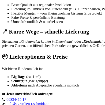
Beste Qualität aus regionaler Produktion
Lieferung im Umkreis von Dittenheim (z. B. Gunzenhausen, Wa
Flexible Mengen – vom Kleinabnehmer bis zum Großprojekt
Faire Preise & persönliche Beratung
Umweltfreundlich & naturbelassen
📍 Kurze Wege – schnelle Lieferung
Sie suchen „
Rindenmulch kaufen in Dittenheim
“ oder „
Rindenmulch 
privaten Garten, den öffentlichen Park oder ein gewerbliches Gelände
📦 Lieferoptionen & Preise
Wir bieten Rindenmulch in:
Big Bags
(ca. 1 m³)
Schüttgut
(lose gekippt)
Abholung
nach Absprache ebenfalls möglich
➡️ Jetzt unverbindlich anfragen:
📞
09834/ 15 17
📧
info@agrardienst-schmidt.de