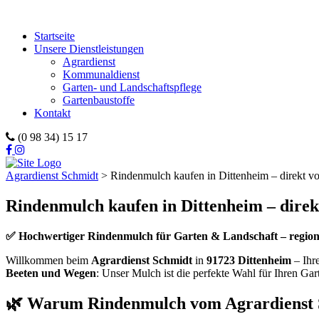
Startseite
Unsere Dienstleistungen
Agrardienst
Kommunaldienst
Garten- und Landschaftspflege
Gartenbaustoffe
Kontakt
(0 98 34) 15 17
Agrardienst Schmidt
>
Rindenmulch kaufen in Dittenheim – direkt v
Rindenmulch kaufen in Dittenheim – dire
✅ Hochwertiger Rindenmulch für Garten & Landschaft – regional
Willkommen beim
Agrardienst Schmidt
in
91723 Dittenheim
– Ih
Beeten und Wegen
: Unser Mulch ist die perfekte Wahl für Ihren Ga
🌿 Warum Rindenmulch vom Agrardienst 